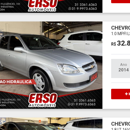
CHEVRO
1.0 MPFI 
32.
R$
Ano
2014
M
CHEVR
1.8 LT 1