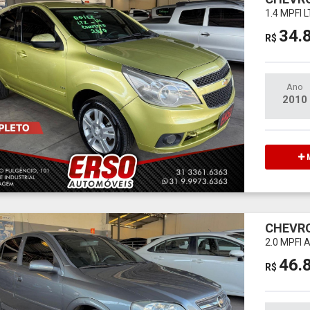
1.4 MPFI 
34.
R$
Ano
2010
M
CHEVR
2.0 MPFI
46.
R$