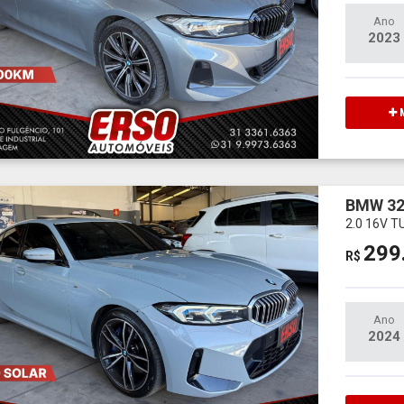
Ano
2023
M
BMW 32
2.0 16V 
299
R$
Ano
2024