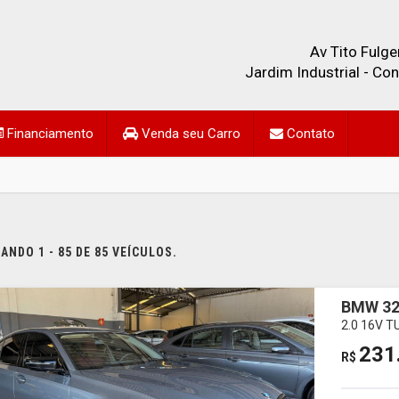
Av Tito Fulge
Jardim Industrial - C
Financiamento
Venda seu Carro
Contato
NDO 1 - 85 DE 85 VEÍCULOS.
BMW 32
2.0 16V 
231
R$