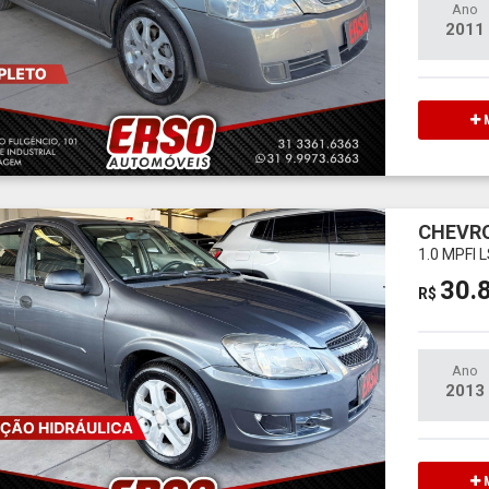
Ano
2011
M
CHEVRO
1.0 MPFI 
30.
R$
Ano
2013
M