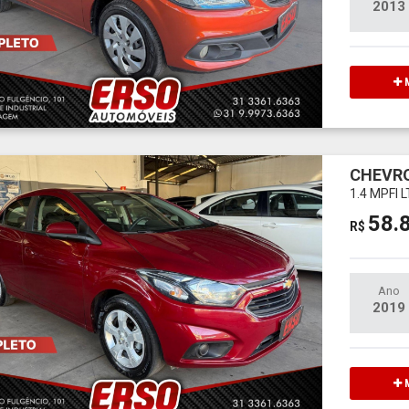
2013
M
CHEVRO
1.4 MPFI 
58.
R$
Ano
2019
M