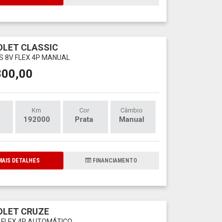
LET CLASSIC
LS 8V FLEX 4P MANUAL
800,00
Km
Cor
Câmbio
192000
Prata
Manual
AIS DETALHES
FINANCIAMENTO
OLET CRUZE
6V FLEX 4P AUTOMÁTICO