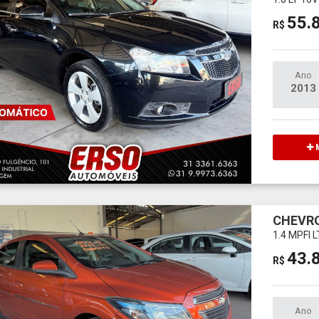
55.
R$
Ano
2013
M
CHEVRO
1.4 MPFI 
43.
R$
Ano