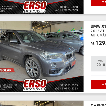
M
BMW X
2.0 16V 
AUTOMÁT
129
R$
Ano
2018
M
CHEVRO